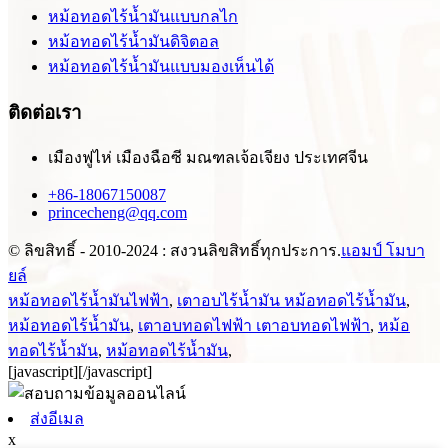
หม้อทอดไร้น้ำมันแบบกลไก
หม้อทอดไร้น้ำมันดิจิตอล
หม้อทอดไร้น้ำมันแบบมองเห็นได้
ติดต่อเรา
เมืองฟูไห่ เมืองฉือซี มณฑลเจ้อเจียง ประเทศจีน
+86-18067150087
princecheng@qq.com
© ลิขสิทธิ์ - 2010-2024 : สงวนลิขสิทธิ์ทุกประการ.
แอมป์ โมบา
ยล์
หม้อทอดไร้น้ำมันไฟฟ้า
,
เตาอบไร้น้ำมัน หม้อทอดไร้น้ำมัน
,
หม้อทอดไร้น้ำมัน
,
เตาอบทอดไฟฟ้า เตาอบทอดไฟฟ้า
,
หม้อ
ทอดไร้น้ำมัน
,
หม้อทอดไร้น้ำมัน
,
[javascript]
[/javascript]
ส่งอีเมล
x