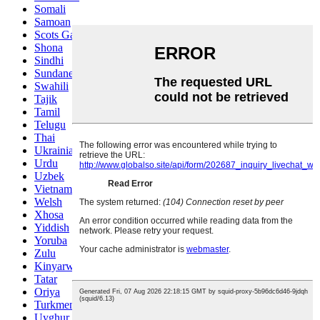
Somali
Samoan
Scots Gaelic
Shona
Sindhi
Sundanese
Swahili
Tajik
Tamil
Telugu
Thai
Ukrainian
Urdu
Uzbek
Vietnamese
Welsh
Xhosa
Yiddish
Yoruba
Zulu
Kinyarwanda
Tatar
Oriya
Turkmen
Uyghur